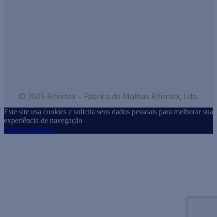
© 2025 Rifertex – Fábrica de Malhas Rifertex, Lda.
Este site usa cookies e solicita seus dados pessoais para melhorar sua
experiência de navegação
Aceito
Ler Mais