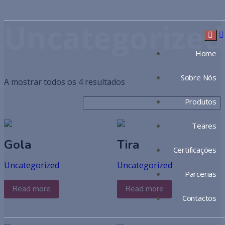
Uncategorized
Home
Sobre Nós
A mostrar todos os 4 resultados
Produtos
Teares
Gola
Tira
Certificações
Uncategorized
Uncategorized
Parcerias
Read more
Read more
Contactos