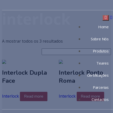
interlock
Home
Sobre Nós
A mostrar todos os 3 resultados
Produtos
Teares
Interlock Dupla
Interlock Ponto
Certificações
Face
Roma
Parcerias
Interlock
Interlock
Read more
Read more
Contactos