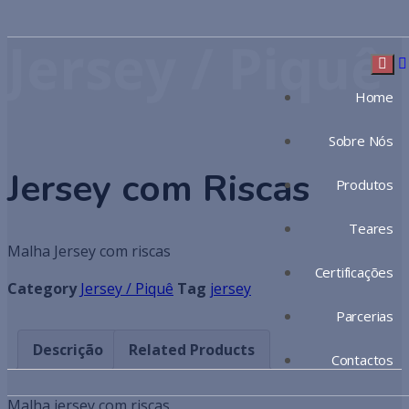
Jersey / Piquê
Home
Sobre Nós
Jersey com Riscas
Produtos
Teares
Malha Jersey com riscas
Certificações
Category
Jersey / Piquê
Tag
jersey
Parcerias
Descrição
Related Products
Contactos
Malha jersey com riscas